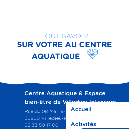
TOUT SAVOIR
SUR VOTRE AU CENTRE
AQUATIQUE
Infos pratiques
Centre Aquatique & Espace
bien-être de Villedieu Intercom
Accueil
Rue du 08 Mai 1945,
50800 Villedieu-les-Poeles-Rouffigny
Activités
02 33 50 17 00